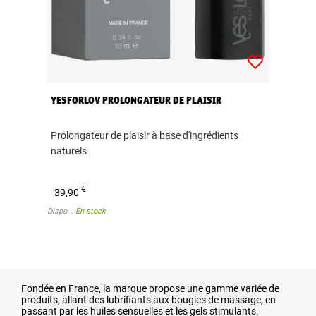
YESFORLOV PROLONGATEUR DE PLAISIR
Prolongateur de plaisir à base d'ingrédients
naturels
€
39,90
Dispo. :
En stock
Fondée en France, la marque propose une gamme variée de
produits, allant des lubrifiants aux bougies de massage, en
passant par les huiles sensuelles et les gels stimulants.