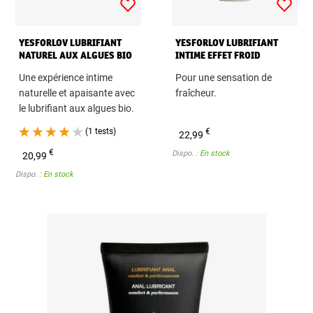
YESFORLOV LUBRIFIANT
YESFORLOV LUBRIFIANT
NATUREL AUX ALGUES BIO
INTIME EFFET FROID
Une expérience intime
Pour une sensation de
naturelle et apaisante avec
fraîcheur.
le lubrifiant aux algues bio.
(1 tests)
€
22,99
€
Dispo. :
En stock
20,99
Dispo. :
En stock