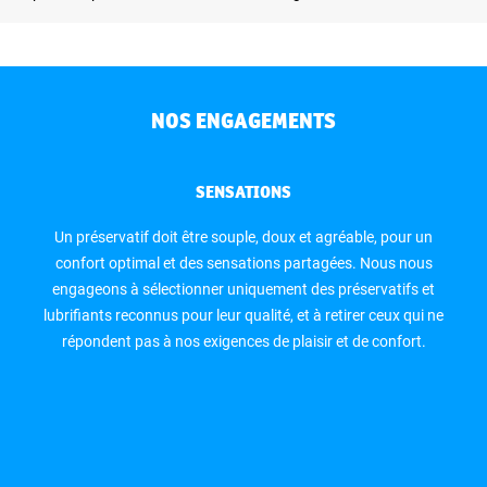
NOS ENGAGEMENTS
SENSATIONS
Un préservatif doit être souple, doux et agréable, pour un
confort optimal et des sensations partagées. Nous nous
engageons à sélectionner uniquement des préservatifs et
lubrifiants reconnus pour leur qualité, et à retirer ceux qui ne
répondent pas à nos exigences de plaisir et de confort.