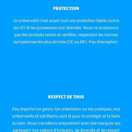
PROTECTION
Un préservatif c’est avant tout une protection fiable contre
les IST et les grossesses non désirées. Nous ne proposons
que des produits testés et certifiés, respectant les normes
européennes les plus strictes (CE ou NF). Pas d’exception.
RESPECT DE TOUS
Peu importe ton genre, ton orientation ou tes pratiques, nos
préservatifs et lubrifiants sont là pour te protéger et te faire
du bien. Nous travaillons uniquement avec des marques qui
partagent nos valeurs d’inclusion, de diversité et de respect