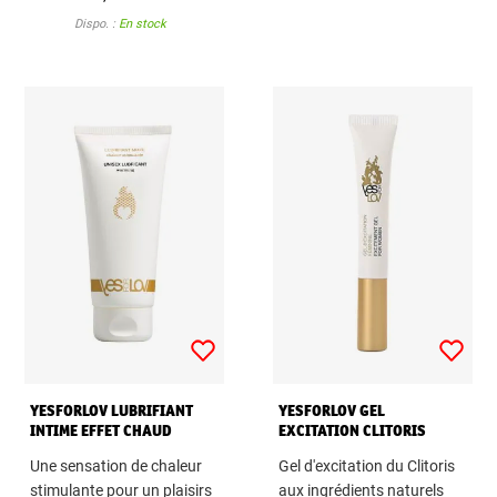
Dispo. :
En stock
YESFORLOV LUBRIFIANT
YESFORLOV GEL
INTIME EFFET CHAUD
EXCITATION CLITORIS
Une sensation de chaleur
Gel d'excitation du Clitoris
stimulante pour un plaisirs
aux ingrédients naturels