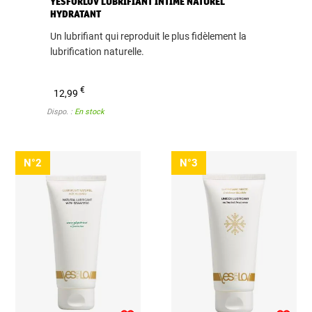
YESFORLOV LUBRIFIANT INTIME NATUREL
HYDRATANT
Un lubrifiant qui reproduit le plus fidèlement la
lubrification naturelle.
€
12,99
Dispo. :
En stock
N°2
N°3