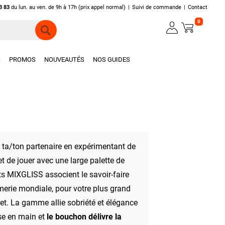
3 83
du lun. au ven. de 9h à 17h (prix appel normal)
|
Suivi de commande
|
Contact
0
S
PROMOS
NOUVEAUTÉS
NOS GUIDES
e ta/ton partenaire en expérimentant de
 de jouer avec une large palette de
its MIXGLISS associent le savoir-faire
umerie mondiale, pour votre plus grand
et. La gamme allie sobriété et élégance
ise en main et
le bouchon délivre la