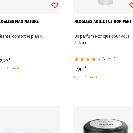
IXGLISS MAX NATURE
MIXGLISS ADDICT CITRON VERT
tente, confort et plaisir.
Un parfum exotique pour vous
énivrer.
€
(2 tests)
2,99
€
po. :
En stock
7,90
Dispo. :
En stock