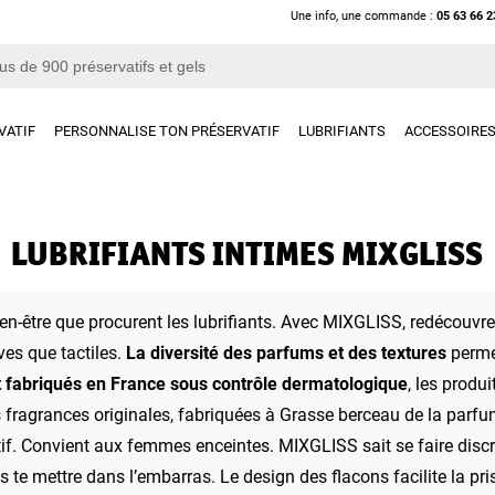
Une info, une commande :
05 63 66 2
VATIF
PERSONNALISE TON PRÉSERVATIF
LUBRIFIANTS
ACCESSOIRE
LUBRIFIANTS INTIMES MIXGLISS
ien-être que procurent les lubrifiants. Avec MIXGLISS, redécouvr
ves que tactiles.
La diversité des parfums et des textures
permet
 fabriqués en France sous contrôle dermatologique
, les produ
des fragrances originales, fabriquées à Grasse berceau de la parf
tif. Convient aux femmes enceintes. MIXGLISS sait se faire discr
s te mettre dans l’embarras. Le design des flacons facilite la pr