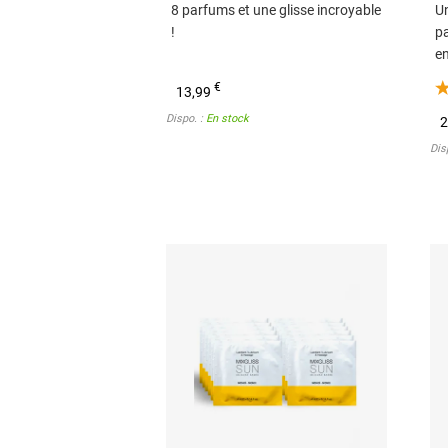
8 parfums et une glisse incroyable
Un
!
pa
en
€
13,99
Dispo. :
En stock
2
Dis