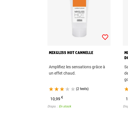
MIXGLISS HOT CANNELLE
M
D
Amplifiez les sensations grâce à
Sa
un effet chaud.
de
g
(2 tests)
€
10,99
1
Dispo. :
En stock
Dis