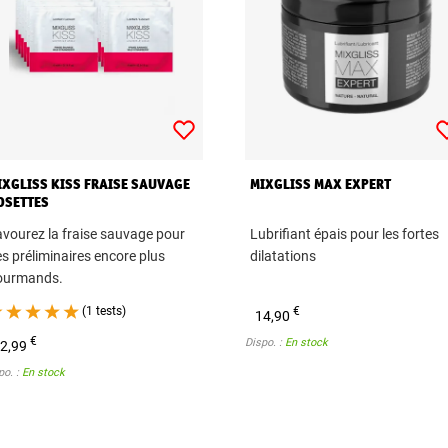
IXGLISS KISS FRAISE SAUVAGE
MIXGLISS MAX EXPERT
OSETTES
vourez la fraise sauvage pour
Lubrifiant épais pour les fortes
s préliminaires encore plus
dilatations
ourmands.
(1 tests)
€
14,90
€
Dispo. :
En stock
2,99
po. :
En stock