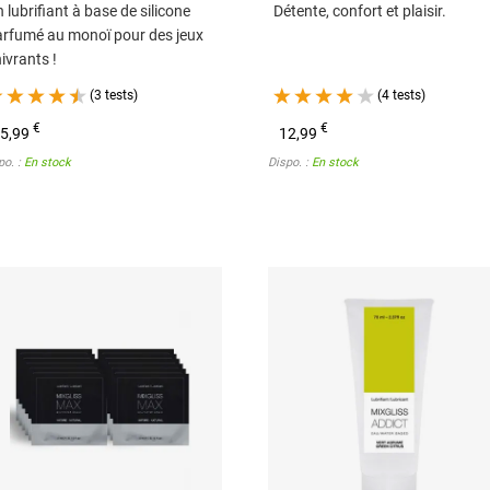
 lubrifiant à base de silicone
Détente, confort et plaisir.
rfumé au monoï pour des jeux
ivrants !
(3 tests)
(4 tests)
€
€
5,99
12,99
po. :
En stock
Dispo. :
En stock