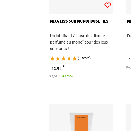
MIXGLISS SUN MONOÏ DOSETTES
M
Un lubrifiant à base de silicone
Dé
parfumé au monoï pour des jeux
enivrants !
(1 tests)
1
€
Dis
15,99
Dispo. :
En stock