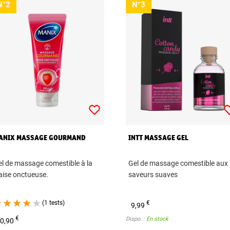
N°2
N°3
ANIX MASSAGE GOURMAND
INTT MASSAGE GEL
l de massage comestible à la
Gel de massage comestible aux
aise onctueuse.
saveurs suaves
(1 tests)
€
9,99
€
Dispo. :
En stock
0,90