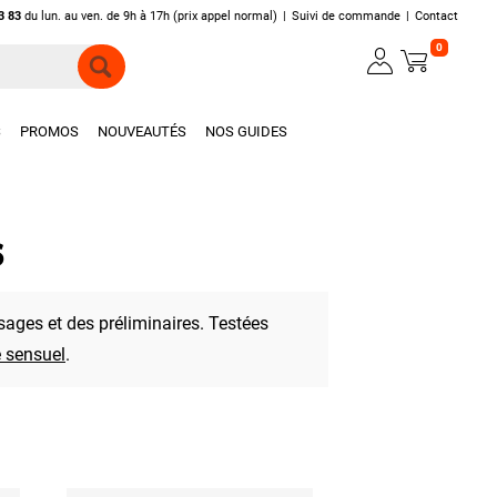
3 83
du lun. au ven. de 9h à 17h (prix appel normal)
|
Suivi de commande
|
Contact
0
S
PROMOS
NOUVEAUTÉS
NOS GUIDES
S
ages et des préliminaires. Testées
 sensuel
.