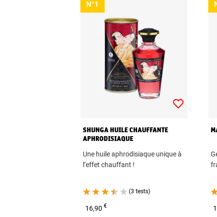
N°1
SHUNGA HUILE CHAUFFANTE
M
APHRODISIAQUE
Une huile aphrodisiaque unique à
Ge
l’effet chauffant !
fr
(3 tests)
€
16,90
1