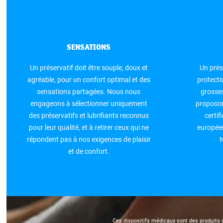
SENSATIONS
Un préservatif doit être souple, doux et
Un prés
agréable, pour un confort optimal et des
protectio
sensations partagées. Nous nous
grosse
engageons à sélectionner uniquement
proposon
des préservatifs et lubrifiants reconnus
certif
pour leur qualité, et à retirer ceux qui ne
européen
répondent pas à nos exigences de plaisir
N
et de confort.
Ces dispositifs médicaux sont des produits d