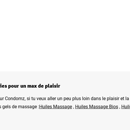
ies pour un max de plaisir
ur Condomz, si tu veux aller un peu plus loin dans le plaisir et l
s gels de massage :
Huiles Massage
,
Huiles Massage Bios
,
Hui