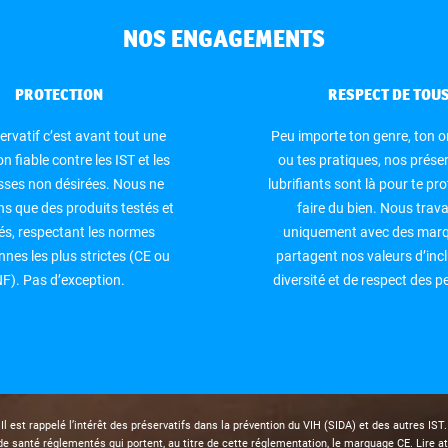
NOS ENGAGEMENTS
PROTECTION
RESPECT DE TOU
ervatif c’est avant tout une
Peu importe ton genre, ton o
n fiable contre les IST et les
ou tes pratiques, nos préser
sses non désirées. Nous ne
lubrifiants sont là pour te pro
s que des produits testés et
faire du bien. Nous trava
iés, respectant les normes
uniquement avec des marq
nes les plus strictes (CE ou
partagent nos valeurs d’incl
F). Pas d’exception.
diversité et de respect des 
Il est rappelé l’intérêt des préservatifs dans la prévention du VIH (SIDA) et des autres IST.
e santé réglementés qui portent, au titre de cette réglementation, le marquage CE. Lire att