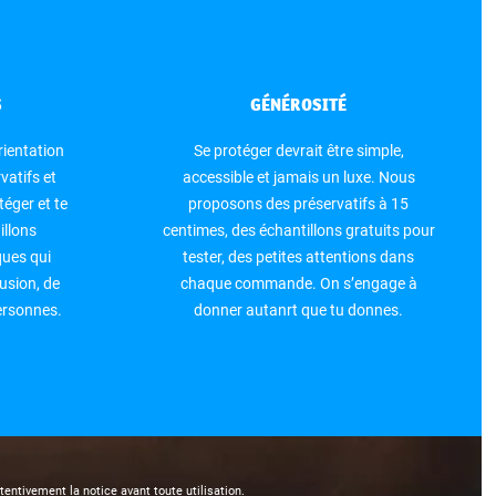
S
GÉNÉROSITÉ
rientation
Se protéger devrait être simple,
vatifs et
accessible et jamais un luxe. Nous
téger et te
proposons des préservatifs à 15
illons
centimes, des échantillons gratuits pour
ues qui
tester, des petites attentions dans
usion, de
chaque commande. On s’engage à
personnes.
donner autanrt que tu donnes.
entivement la notice avant toute utilisation.