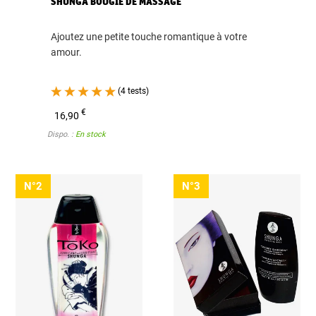
SHUNGA BOUGIE DE MASSAGE
Ajoutez une petite touche romantique à votre
amour.
(4 tests)
€
16,90
Dispo. :
En stock
N°2
N°3