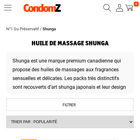
0
N°1 Du Préservatif
/
Shunga
HUILE DE MASSAGE SHUNGA
Shunga est une marque premium canadienne qui
propose des huiles de massages aux fragrances
sensuelles et délicates. Les packs très distinctifs
sont recouverts d’art shunga japonais et leur design
permet d’ajouter une touche d’érotisme et
d’élégance. Leurs contenus sont de petits trésors
FILTRER
éveillant l’excitation sexuelle comme des huiles
aphrodisiaques et des poudres pour le corps
comestibles, des baumes inspirant l’amour, des
huiles et des crèmes pour des massages hautement