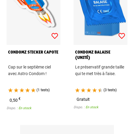
CONDOMZ STICKER CAPOTE
CONDOMZ BALAISE
(UNITÉ)
Cap sur le septième ciel
Le préservatif grande taille
avec Astro Condom !
qui te met très à l'aise.
(1 tests)
(3 tests)
€
Gratuit
0,50
Dispo. :
En stock
Dispo. :
En stock