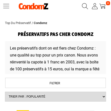
0
Top Du Préservatif
/
Condomz
PRÉSERVATIFS PAS CHER CONDOMZ
Les préservatifs dont on est fiers chez Condomz :
une qualité au top pour un prix canon. Nous avons
réinventé la capote à 1 franc en 2003, avec la boîte
de 100 préservatifs à 15 euros, oui la marque a fêté
ses 20 ans. Tous celles et ceux qui les ont essayés
les ont adoptés : pourquoi pas toi ?
Professionnels
FILTRER
de santé, associations, pour obtenir un devis, créez
votre compte pro
ici