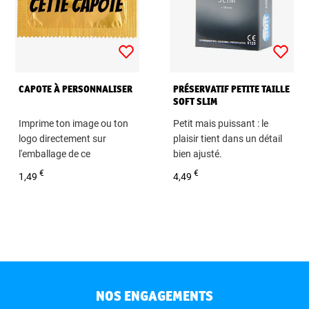
CAPOTE À PERSONNALISER
PRÉSERVATIF PETITE TAILLE
SOFT SLIM
Imprime ton image ou ton
Petit mais puissant : le
logo directement sur
plaisir tient dans un détail
l'emballage de ce
bien ajusté.
préservatif !
Boite de 12 préservatifs
€
€
1,49
4,49
Personnalisé
NOS ENGAGEMENTS