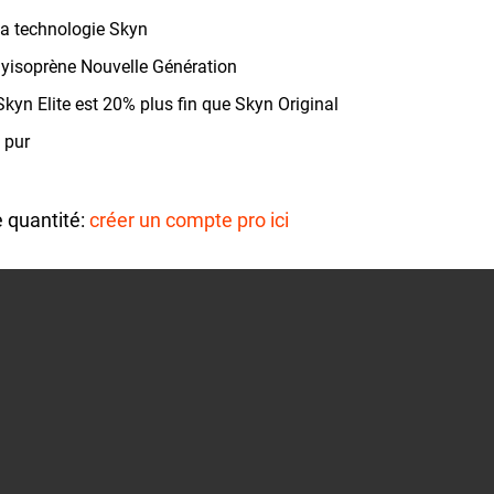
la technologie Skyn
olyisoprène Nouvelle Génération
Skyn Elite est 20% plus fin que Skyn Original
 pur
e quantité:
créer un compte pro ici