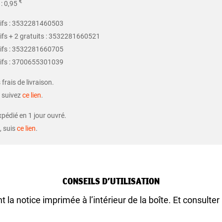
€
 : 0,95
tifs : 3532281460503
fs + 2 gratuits : 3532281660521
tifs : 3532281660705
tifs : 3700655301039
frais de livraison.
, suivez
ce lien
.
xpédié en 1 jour ouvré.
, suis
ce lien
.
CONSEILS D’UTILISATION
nt la notice imprimée à l’intérieur de la boîte. Et consulte