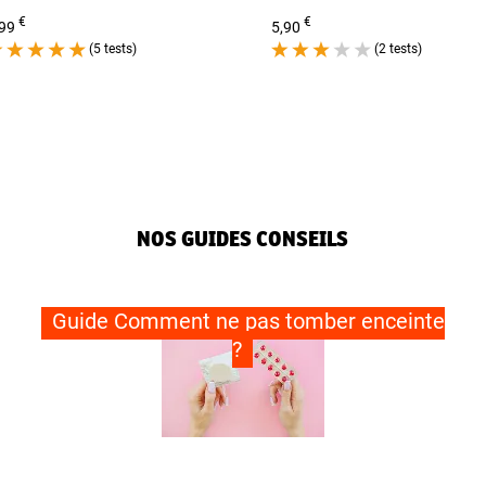
€
€
,99
5,90
(5 tests)
(2 tests)
NOS GUIDES CONSEILS
Guide Comment ne pas tomber enceinte
?