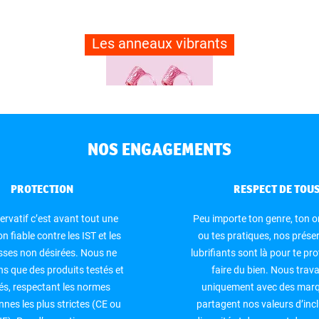
Les anneaux vibrants
ONTROL FINISSIMO
€
0,99
NOS ENGAGEMENTS
PROTECTION
RESPECT DE TOU
ervatif c’est avant tout une
Peu importe ton genre, ton o
n fiable contre les IST et les
ou tes pratiques, nos préser
sses non désirées. Nous ne
lubrifiants sont là pour te pro
s que des produits testés et
faire du bien. Nous trava
iés, respectant les normes
uniquement avec des marq
nes les plus strictes (CE ou
partagent nos valeurs d’incl