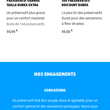
PRÉSERVATIF GRANDE
144 PRÉSERVATIFS
TAILLE DUREX EXTRA
DISCOUNT DUREX
LARGE
Un préservatif plus grand
Le plus fin des préservatifs
pour un confort maximal.
Durex pour des sensations
à fleur de peau.
Boite de 144 préservatifs
Boite de 144 préservatifs
€
€
55,99
59,00
NOS ENGAGEMENTS
SENSATIONS
Un préservatif doit être souple, doux et agréable, pour un
confort optimal et des sensations partagées. Nous nous