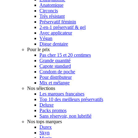
Anatomique
Circoncis
Très résistant
Préservatif féminin
2-en-1 préservatif & gel
Avec applicateur
Végan
Digue dentaire
Pour le prix
Pas cher 15 et 20 centimes
Grande quantité
Capote standard
Condom de poche
Pour distributeur
Mix et mélange
Nos sélections
Les marques françaises
Top 10 des meilleurs préservatifs
Deluxe
Packs promos
Sans réservoir, non lubrifié
Nos tops marques
Durex
Skyn