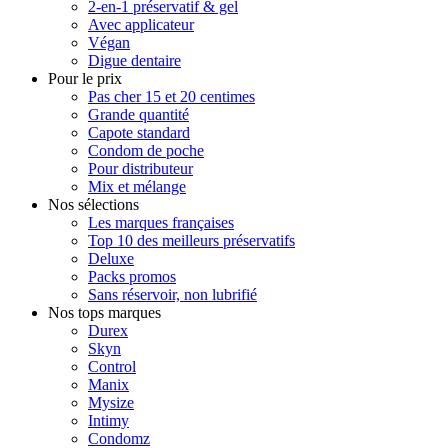
2-en-1 préservatif & gel
Avec applicateur
Végan
Digue dentaire
Pour le prix
Pas cher 15 et 20 centimes
Grande quantité
Capote standard
Condom de poche
Pour distributeur
Mix et mélange
Nos sélections
Les marques françaises
Top 10 des meilleurs préservatifs
Deluxe
Packs promos
Sans réservoir, non lubrifié
Nos tops marques
Durex
Skyn
Control
Manix
Mysize
Intimy
Condomz