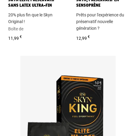
SANS LATEX ULTRA-FIN
SENSOPRÈNE
20% plus fin que le Skyn
Prêts pour l'expérience du
Original !
préservatif nouvelle
génération ?
Boîte de
3/10/10+2/20/30/40/144
Boîte de
€
€
11,99
12,99
préservatifs premium sans
3/10/10+2/20/40/144
latex
préservatifs