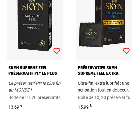
SKYN SUPREME FEEL
PRÉSERVATIFS SKYN
PRÉSERVATIF PI* LE PLUS
SUPREME FEEL EXTRA
FIN AU MONDE !
LUBRIFIÉ SANS LATEX,
Le préservatif PI* le plus fin
Ultra-fin, extra lubrifié : une
ULTRA-FIN, 53 MM
au MONDE !
sensation tout en douceur.
Boîte de 10, 20 préservatifs
Boîte de 10, 20 préservatifs
€
€
13,69
15,99