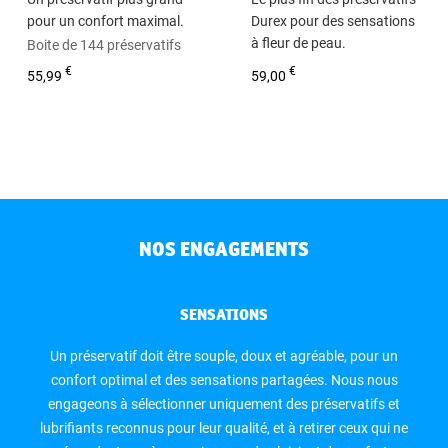
pour un confort maximal.
Durex pour des sensations
à fleur de peau.
Boite de 144 préservatifs
Boite de 144 préservatifs
€
€
55,99
59,00
NOS ENGAGEMENTS
SENSATIONS
Un préservatif doit être souple, doux et agréable, pour un
confort optimal et des sensations partagées. Nous nous
engageons à sélectionner uniquement des préservatifs et
lubrifiants reconnus pour leur qualité, et à retirer ceux qui ne