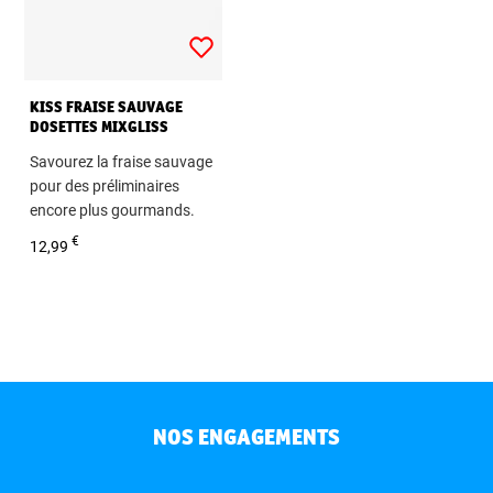
KISS FRAISE SAUVAGE
DOSETTES MIXGLISS
Savourez la fraise sauvage
pour des préliminaires
encore plus gourmands.
4 ml x 12 dosettes
€
12,99
NOS ENGAGEMENTS