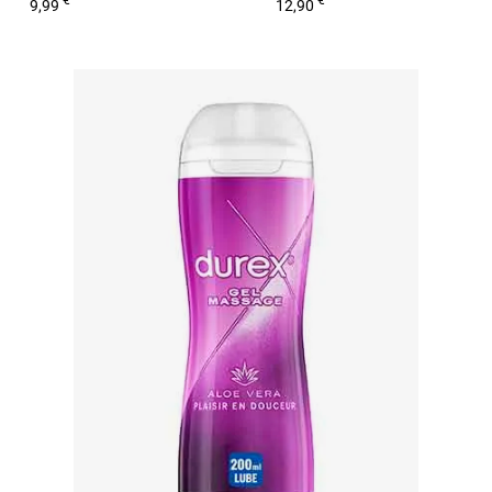
€
€
9,99
12,90