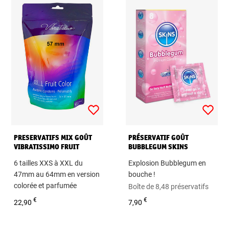
PRESERVATIFS MIX GOÛT
PRÉSERVATIF GOÛT
VIBRATISSIMO FRUIT
BUBBLEGUM SKINS
COLOR
6 tailles XXS à XXL du
Explosion Bubblegum en
47mm au 64mm en version
bouche !
colorée et parfumée
Boîte de 8,48 préservatifs
Sachet de 50 préservatifs
€
€
22,90
7,90