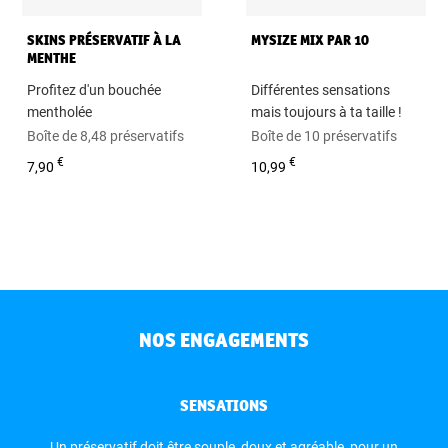
SKINS PRÉSERVATIF À LA
MYSIZE MIX PAR 10
MENTHE
Profitez d'un bouchée
Différentes sensations
mentholée
mais toujours à ta taille !
Boîte de 8,48 préservatifs
Boîte de 10 préservatifs
€
€
7,90
10,99
NOS ENGAGEMENTS
SENSATIONS
Un préservatif doit être souple, doux et agréable, pour un