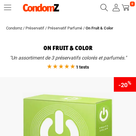
0
Condomz
/
Préservatif
/
Préservatif Parfumé
/
On Fruit & Color
ON FRUIT & COLOR
"Un assortiment de 3 préservatifs colorés et parfumés."
1 tests
%
-20