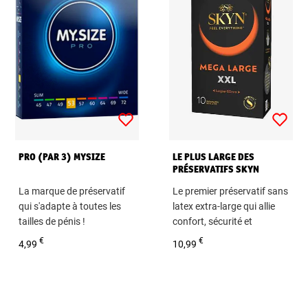
PRO (PAR 3) MYSIZE
LE PLUS LARGE DES
PRÉSERVATIFS SKYN
La marque de préservatif
Le premier préservatif sans
qui s'adapte à toutes les
latex extra-large qui allie
tailles de pénis !
confort, sécurité et
sensations
Boîte de 3 préservatifs
€
€
4,99
10,99
Boîte de 10 préservatifs