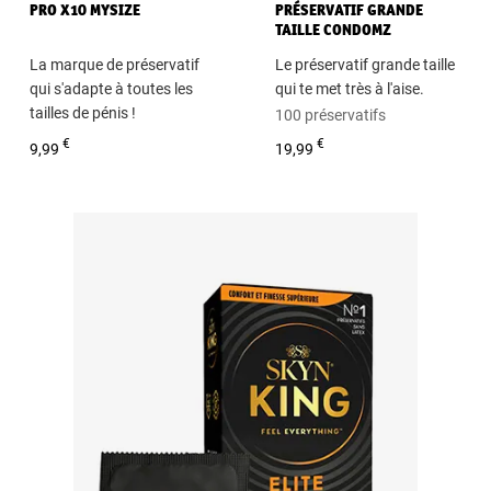
PRO X10 MYSIZE
PRÉSERVATIF GRANDE
TAILLE CONDOMZ
La marque de préservatif
Le préservatif grande taille
qui s'adapte à toutes les
qui te met très à l'aise.
tailles de pénis !
100 préservatifs
Boîte de 10 préservatifs
€
€
9,99
19,99