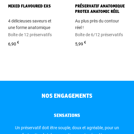
MIXED FLAVOURED EXS
PRÉSERVATIF ANATOMIQUE
PROTEX ANATOMIC RÉEL
4 délicieuses saveurs et
Au plus près du contour
une forme anatomique
réel !
Boîte de 12 préservatifs
Boîte de 6/12 préservatifs
€
€
6,90
5,99
NOS ENGAGEMENTS
SENSATIONS
Un préservatif doit être souple, doux et agréable, pour un