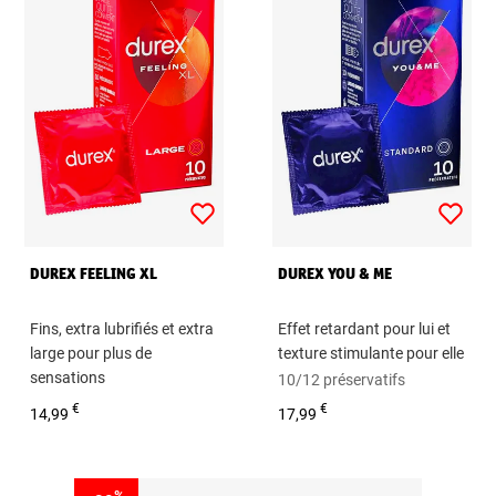
DUREX FEELING XL
DUREX YOU & ME
Fins, extra lubrifiés et extra
Effet retardant pour lui et
large pour plus de
texture stimulante pour elle
sensations
10/12 préservatifs
Boîte de 10,12 préservatifs
€
€
14,99
17,99
%