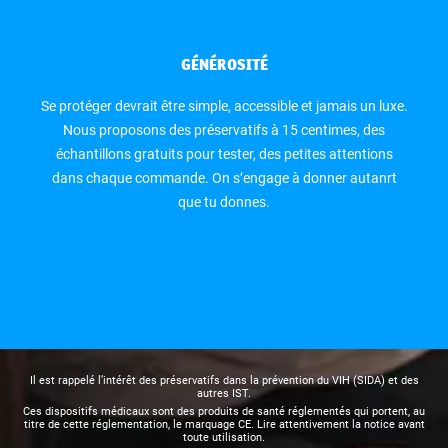
GÉNÉROSITÉ
Se protéger devrait être simple, accessible et jamais un luxe.
Nous proposons des préservatifs à 15 centimes, des
échantillons gratuits pour tester, des petites attentions
dans chaque commande. On s’engage à donner autanrt
que tu donnes.
Il est rappelé l’intérêt des préservatifs dans la prévention du VIH (SIDA) et des
autres IST.
Ces dispositifs médicaux sont des produits de santé réglementés qui portent, au
titre de cette réglementation, le marquage CE. Lire attentivement la notice avant
toute utilisation.