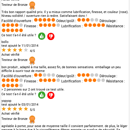
Testeur de Bronze
Très bon rapport qualité prix. Il y a mieux comme lubrification, finesse, et couleur (rose).
Niveau solidité / ouverture rien à redire. Satisfaisant donc !
Facilité d'ouverture :
Odeur/goût :
Déroulage :
Finesse :
Lubrification :
Résistance :
Ce test t’a-t-il été utile ?
bollo
test ajouté le 11/01/2014
4/5
Achat vérifié
Testeur de Bronze
bon produit , adapté à ma taille, assez fin, de bonnes sensations. emballage un peu
difficile à ouvrir tout de meme
Facilité d'ouverture :
Odeur/goût :
Déroulage :
Finesse :
Lubrification :
Résistance :
> 2 personnes sur 2 ont trouvé ce test utile.
Ce test t’a-t-il été utile ?
yopyop
test ajouté le 03/01/2014
5/5
Achat vérifié
Testeur de Bronze
agréable à porter, pour sexe de moyenne taille il convient parfaitement. de plus, le léger
serrage à la base due à la circonférence 49mm apporte un surplus de sécurité. Sa