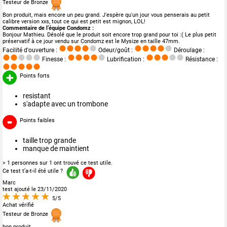
Testeur de Bronze
Bon produit, mais encore un peu grand. J'espère qu'un jour vous penserais au petit
calibre version xxs, tout ce qui est petit est mignon, LOL!
Commentaire de l’équipe Condomz :
Bonjour Mathieu. Désolé que le produit soit encore trop grand pour toi :( Le plus petit
préservatif à ce jour vendu sur Condomz est le Mysize en taille 47mm.
Facilité d'ouverture :
Odeur/goût :
Déroulage :
Finesse :
Lubrification :
Résistance :
Points forts
resistant
s'adapte avec un trombone
Points faibles
taille trop grande
manque de maintient
> 1 personnes sur 1 ont trouvé ce test utile.
Ce test t’a-t-il été utile ?
Marc
test ajouté le 23/11/2020
5/5
Achat vérifié
Testeur de Bronze
bon produit