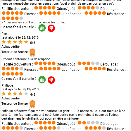
finesse n’empêche aucunes sensations "quel plaisir de ne pas porter un sac".
Facilité d'ouverture :
Odeur/goût :
Déroulage :
Finesse :
Lubrification :
Résistance :
> 1 personnes sur 1 ont trouvé ce test utile.
Ce test t’a-t-il été utile ?
Ryo
test ajouté le 25/12/2013
5/5
Achat vérifié
Testeur de Bronze
Produit conforme à la description
Facilité d'ouverture :
Odeur/goût :
Déroulage :
Finesse :
Lubrification :
Résistance :
Ce test t’a-t-il été utile ?
Philippe
test ajouté le 08/12/2013
4/5
Achat vérifié
Testeur de Bronze
Enfin un préservatif qui me va "comme un gant" ! ... la bonne taille..e sur mesure à ce
prix là, il ne faut pas passer à coté. Une petite étoile en moins à cause de l'odeur,
certainement le lubrifiant, qui pourrait être améliorée.
Facilité d'ouverture :
Odeur/goût :
Déroulage :
Finesse :
Lubrification :
Résistance :