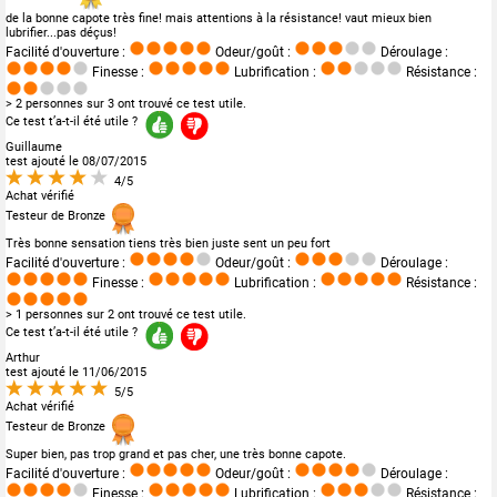
de la bonne capote très fine! mais attentions à la résistance! vaut mieux bien
lubrifier...pas déçus!
Facilité d'ouverture :
Odeur/goût :
Déroulage :
Finesse :
Lubrification :
Résistance :
> 2 personnes sur 3 ont trouvé ce test utile.
Ce test t’a-t-il été utile ?
Guillaume
test ajouté le 08/07/2015
4/5
Achat vérifié
Testeur de Bronze
Très bonne sensation tiens très bien juste sent un peu fort
Facilité d'ouverture :
Odeur/goût :
Déroulage :
Finesse :
Lubrification :
Résistance :
> 1 personnes sur 2 ont trouvé ce test utile.
Ce test t’a-t-il été utile ?
Arthur
test ajouté le 11/06/2015
5/5
Achat vérifié
Testeur de Bronze
Super bien, pas trop grand et pas cher, une très bonne capote.
Facilité d'ouverture :
Odeur/goût :
Déroulage :
Finesse :
Lubrification :
Résistance :