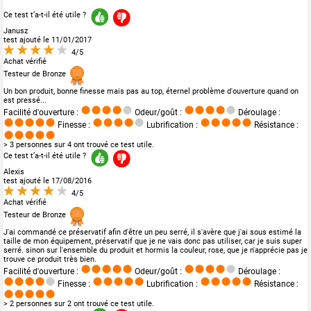
Ce test t’a-t-il été utile ?
Janusz
test ajouté le 11/01/2017
4/5
Achat vérifié
Testeur de Bronze
Un bon produit, bonne finesse mais pas au top, éternel problème d'ouverture quand on
est pressé...
Facilité d'ouverture :
Odeur/goût :
Déroulage :
Finesse :
Lubrification :
Résistance :
> 3 personnes sur 4 ont trouvé ce test utile.
Ce test t’a-t-il été utile ?
Alexis
test ajouté le 17/08/2016
4/5
Achat vérifié
Testeur de Bronze
J'ai commandé ce préservatif afin d'être un peu serré, il s'avère que j'ai sous estimé la
taille de mon équipement, préservatif que je ne vais donc pas utiliser, car je suis super
serré. sinon sur l'ensemble du produit et hormis la couleur, rose, que je n'apprécie pas je
trouve ce produit très bien.
Facilité d'ouverture :
Odeur/goût :
Déroulage :
Finesse :
Lubrification :
Résistance :
> 2 personnes sur 2 ont trouvé ce test utile.