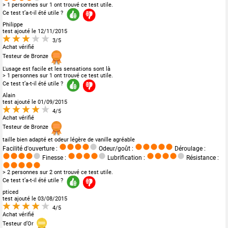
> 1 personnes sur 1 ont trouvé ce test utile.
Ce test t’a-t-il été utile ?
Philippe
test ajouté le 12/11/2015
3/5
Achat vérifié
Testeur de Bronze
L'usage est facile et les sensations sont là
> 1 personnes sur 1 ont trouvé ce test utile.
Ce test t’a-t-il été utile ?
Alain
test ajouté le 01/09/2015
4/5
Achat vérifié
Testeur de Bronze
taille bien adapté et odeur légère de vanille agréable
Facilité d'ouverture :
Odeur/goût :
Déroulage :
Finesse :
Lubrification :
Résistance :
> 2 personnes sur 2 ont trouvé ce test utile.
Ce test t’a-t-il été utile ?
pticed
test ajouté le 03/08/2015
4/5
Achat vérifié
Testeur d’Or