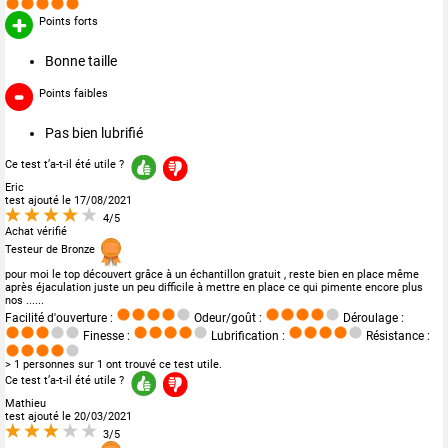
Points forts
Bonne taille
Points faibles
Pas bien lubrifié
Ce test t’a-t-il été utile ?
Eric
test ajouté le 17/08/2021
4/5
Achat vérifié
Testeur de Bronze
pour moi le top découvert grâce à un échantillon gratuit , reste bien en place même
après éjaculation juste un peu difficile à mettre en place ce qui pimente encore plus
nos ......
Facilité d'ouverture :
Odeur/goût :
Déroulage :
Finesse :
Lubrification :
Résistance :
> 1 personnes sur 1 ont trouvé ce test utile.
Ce test t’a-t-il été utile ?
Mathieu
test ajouté le 20/03/2021
3/5