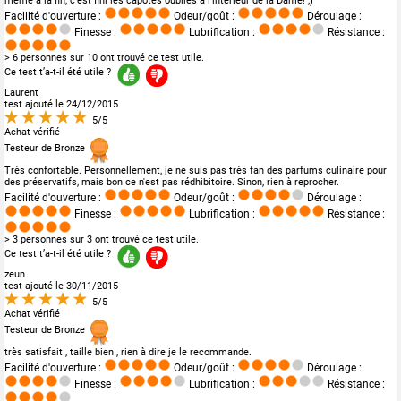
même à la fin, c'est fini les capotes oubliés à l'intérieur de la Dame! ;)
Facilité d'ouverture :
Odeur/goût :
Déroulage :
Finesse :
Lubrification :
Résistance :
> 6 personnes sur 10 ont trouvé ce test utile.
Ce test t’a-t-il été utile ?
Laurent
test ajouté le 24/12/2015
5/5
Achat vérifié
Testeur de Bronze
Très confortable. Personnellement, je ne suis pas très fan des parfums culinaire pour
des préservatifs, mais bon ce n'est pas rédhibitoire. Sinon, rien à reprocher.
Facilité d'ouverture :
Odeur/goût :
Déroulage :
Finesse :
Lubrification :
Résistance :
> 3 personnes sur 3 ont trouvé ce test utile.
Ce test t’a-t-il été utile ?
zeun
test ajouté le 30/11/2015
5/5
Achat vérifié
Testeur de Bronze
très satisfait , taille bien , rien à dire je le recommande.
Facilité d'ouverture :
Odeur/goût :
Déroulage :
Finesse :
Lubrification :
Résistance :