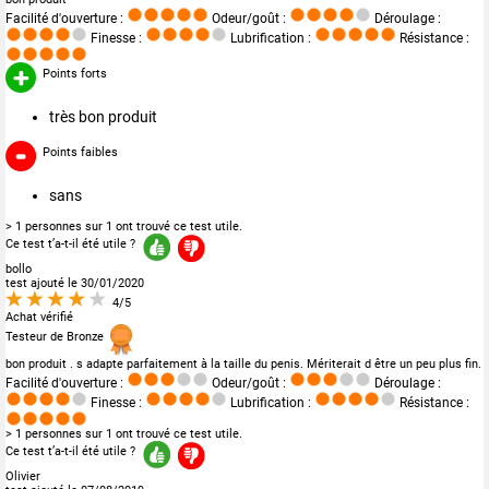
Facilité d'ouverture :
Odeur/goût :
Déroulage :
Finesse :
Lubrification :
Résistance :
Points forts
très bon produit
Points faibles
sans
> 1 personnes sur 1 ont trouvé ce test utile.
Ce test t’a-t-il été utile ?
bollo
test ajouté le 30/01/2020
4/5
Achat vérifié
Testeur de Bronze
bon produit . s adapte parfaitement à la taille du penis. Mériterait d être un peu plus fin.
Facilité d'ouverture :
Odeur/goût :
Déroulage :
Finesse :
Lubrification :
Résistance :
> 1 personnes sur 1 ont trouvé ce test utile.
Ce test t’a-t-il été utile ?
Olivier