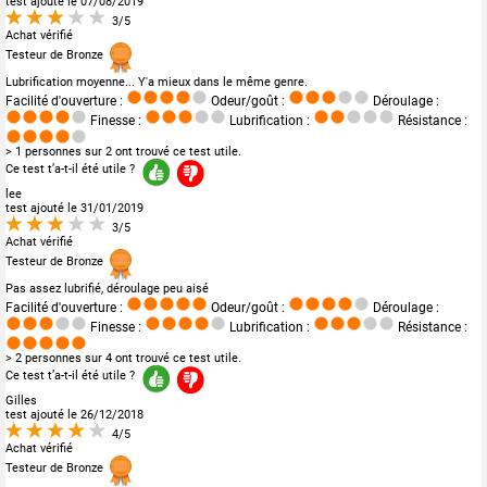
test ajouté le 07/08/2019
3/5
Achat vérifié
Testeur de Bronze
Lubrification moyenne... Y'a mieux dans le même genre.
Facilité d'ouverture :
Odeur/goût :
Déroulage :
Finesse :
Lubrification :
Résistance :
> 1 personnes sur 2 ont trouvé ce test utile.
Ce test t’a-t-il été utile ?
lee
test ajouté le 31/01/2019
3/5
Achat vérifié
Testeur de Bronze
Pas assez lubrifié, déroulage peu aisé
Facilité d'ouverture :
Odeur/goût :
Déroulage :
Finesse :
Lubrification :
Résistance :
> 2 personnes sur 4 ont trouvé ce test utile.
Ce test t’a-t-il été utile ?
Gilles
test ajouté le 26/12/2018
4/5
Achat vérifié
Testeur de Bronze