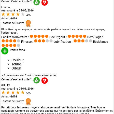
Ce test t’a-t-il été utile ?
Lanino
test ajouté le 25/05/2016
4/5
Achat vérifié
Testeur de Bronze
Plus étroit que ce que je pensais, mais parfaite tenue. La couleur rose est sympa,
l'odeur aussi.
Facilité d'ouverture :
Odeur/goût :
Déroulage :
Finesse :
Lubrification :
Résistance :
Points forts
Couleur
Tenue
Odeur
> 3 personnes sur 3 ont trouvé ce test utile.
Ce test t’a-t-il été utile ?
GILLES
test ajouté le 05/01/2016
5/5
Achat vérifié
Testeur de Bronze
Parfait pour les sexes moyens afin de se sentir serrés dans la capote. Très bonne
sensation. Content de trouver une capote qui ne se retire pas si on fléchit légèrement et