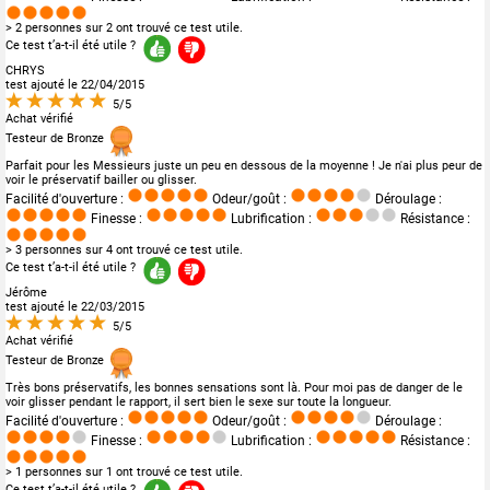
> 2 personnes sur 2 ont trouvé ce test utile.
Ce test t’a-t-il été utile ?
CHRYS
test ajouté le 22/04/2015
5/5
Achat vérifié
Testeur de Bronze
Parfait pour les Messieurs juste un peu en dessous de la moyenne ! Je n'ai plus peur de
voir le préservatif bailler ou glisser.
Facilité d'ouverture :
Odeur/goût :
Déroulage :
Finesse :
Lubrification :
Résistance :
> 3 personnes sur 4 ont trouvé ce test utile.
Ce test t’a-t-il été utile ?
Jérôme
test ajouté le 22/03/2015
5/5
Achat vérifié
Testeur de Bronze
Très bons préservatifs, les bonnes sensations sont là. Pour moi pas de danger de le
voir glisser pendant le rapport, il sert bien le sexe sur toute la longueur.
Facilité d'ouverture :
Odeur/goût :
Déroulage :
Finesse :
Lubrification :
Résistance :
> 1 personnes sur 1 ont trouvé ce test utile.
Ce test t’a-t-il été utile ?