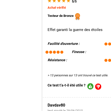
5/5
Achat vérifié
Testeur de Bronze
Effet garanti la guerre des étoiles
Facilité d'ouverture :
Finesse :
Résistance :
> 13 personnes sur 13 ont trouvé ce test utile.
Ce test t’a-t-il été utile ?
Davdav80
test ajouté le 29/06/2015