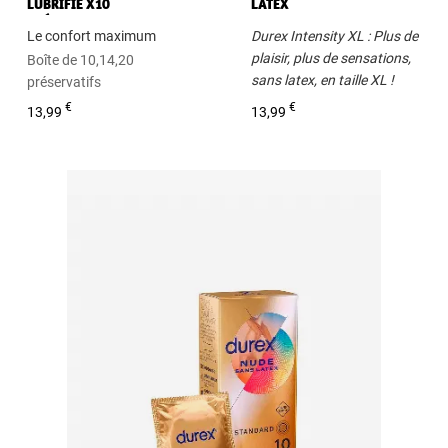
LUBRIFIÉ X10
LATEX
PRÉSERVATIFS SANS LATEX
Le confort maximum
Durex Intensity XL : Plus de
53 MM
plaisir, plus de sensations,
Boîte de 10,14,20
sans latex, en taille XL !
préservatifs
Boîte de 10 préservatifs
€
€
13,99
13,99