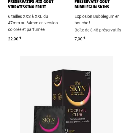
PRESERVATIFS MIX GOÛT
PRÉSERVATIF GOÛT
VIBRATISSIMO FRUIT
BUBBLEGUM SKINS
COLOR
6 tailles XXS à XXL du
Explosion Bubblegum en
47mm au 64mm en version
bouche !
colorée et parfumée
Boîte de 8,48 préservatifs
Sachet de 50 préservatifs
€
€
22,90
7,90