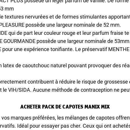
NTACT PLUS possède un léger parfum de vanille. De form
 53 mm
 textures nervurées et de formes stimulantes apportant
A PLEASURE possède une largeur nominale de 52 mm.
qui de part leur couleur rouge et leur parfum fraise te 
ISE GOURMANDE possède une largeur nominale de 53mm
pour une expérience tonifiante. Le préservatif MENTH
n latex de caoutchouc naturel pouvant provoquer des réac
correctement contribuent à réduire le risque de grossess
t le VIH/SIDA. Aucune méthode de contraception ne peut
ACHETER PACK DE CAPOTES MANIX MIX
 vos marques préférées, les mélanges de capotes offrent
rvatifs. Idéal pour essayer pas cher. Ceux qui ont achet