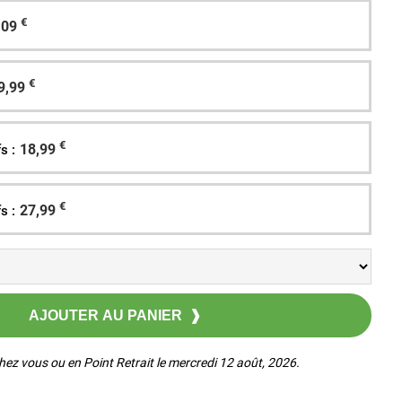
€
,09
€
9,99
€
18,99
s :
€
27,99
s :
hez vous ou en Point Retrait le mercredi 12 août, 2026.