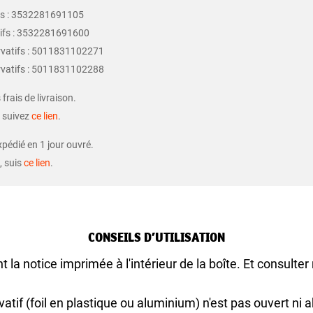
fs : 3532281691105
tifs : 3532281691600
rvatifs : 5011831102271
rvatifs : 5011831102288
frais de livraison.
, suivez
ce lien
.
xpédié en 1 jour ouvré.
, suis
ce lien
.
CONSEILS D’UTILISATION
nt la notice imprimée à l'intérieur de la boîte. Et consulte
atif (foil en plastique ou aluminium) n'est pas ouvert ni ab