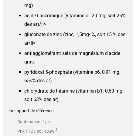
mg)
acide l-ascorbique (vitamine c : 20 mg, soit 25%
des ar)/li>
gluconate de zinc (zinc, 1,5mg<%, soit 15 % des
ar/li>
antiagglomérant: sels de magnésium d'acide
gras;
pyridoxal 5-phosphate (vitamine b6, 0,91 mg,
65<% des ar)
chlorydrate de thiamine (vitamien b1: 0,69 mg,
soit 63% des ar)
*ar: apport de référence.
Contenance : 1pc
€
Prix TTC / pc : 13,99