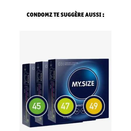
CONDOMZ TE SUGGÈRE AUSSI :