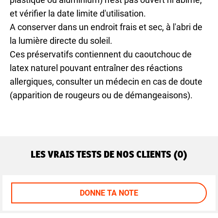
et vérifier la date limite d'utilisation.
A conserver dans un endroit frais et sec, à l'abri de
la lumière directe du soleil.
Ces préservatifs contiennent du caoutchouc de
latex naturel pouvant entraîner des réactions
allergiques, consulter un médecin en cas de doute
(apparition de rougeurs ou de démangeaisons).
LES VRAIS TESTS DE NOS CLIENTS (0)
DONNE TA NOTE