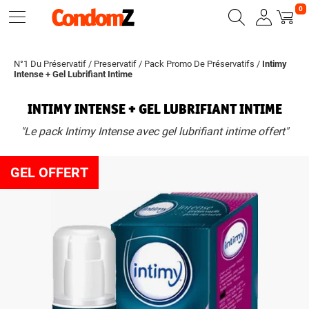
0
N°1 Du Préservatif
/
Preservatif
/
Pack Promo De Préservatifs
/
Intimy
Intense + Gel Lubrifiant Intime
INTIMY INTENSE + GEL LUBRIFIANT INTIME
"Le pack Intimy Intense avec gel lubrifiant intime offert"
GEL OFFERT