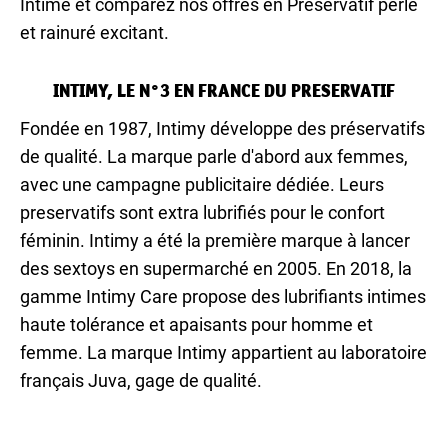
Intime et comparez nos offres en Préservatif perlé
et rainuré excitant.
INTIMY, LE N°3 EN FRANCE DU PRESERVATIF
Fondée en 1987, Intimy développe des préservatifs
de qualité. La marque parle d'abord aux femmes,
avec une campagne publicitaire dédiée. Leurs
preservatifs sont extra lubrifiés pour le confort
féminin. Intimy a été la première marque à lancer
des sextoys en supermarché en 2005. En 2018, la
gamme Intimy Care propose des lubrifiants intimes
haute tolérance et apaisants pour homme et
femme. La marque Intimy appartient au laboratoire
français Juva, gage de qualité.