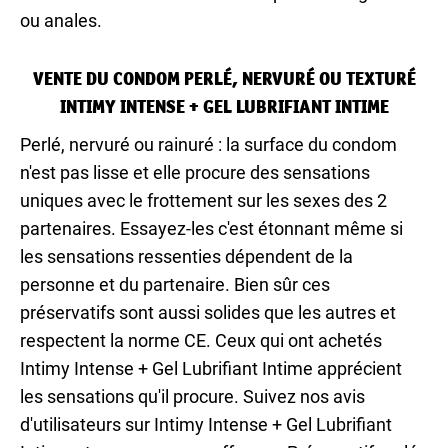
ou anales.
VENTE DU CONDOM PERLÉ, NERVURÉ OU TEXTURÉ
INTIMY INTENSE + GEL LUBRIFIANT INTIME
Perlé, nervuré ou rainuré : la surface du condom
n'est pas lisse et elle procure des sensations
uniques avec le frottement sur les sexes des 2
partenaires. Essayez-les c'est étonnant même si
les sensations ressenties dépendent de la
personne et du partenaire. Bien sûr ces
préservatifs sont aussi solides que les autres et
respectent la norme CE. Ceux qui ont achetés
Intimy Intense + Gel Lubrifiant Intime apprécient
les sensations qu'il procure. Suivez nos avis
d'utilisateurs sur Intimy Intense + Gel Lubrifiant