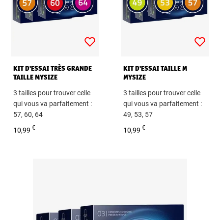
KIT D'ESSAI TRÈS GRANDE
KIT D'ESSAI TAILLE M
TAILLE MYSIZE
MYSIZE
3 tailles pour trouver celle
3 tailles pour trouver celle
qui vous va parfaitement :
qui vous va parfaitement :
57, 60, 64
49, 53, 57
Boite de 9 préservatifs
Boite de 9 préservatifs
€
€
10,99
10,99