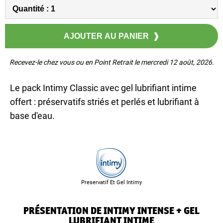
Recevez-le chez vous ou en Point Retrait le mercredi 12 août, 2026.
Le pack Intimy Classic avec gel lubrifiant intime
offert : préservatifs striés et perlés et lubrifiant à
base d'eau.
Preservatif Et Gel Intimy
PRÉSENTATION DE INTIMY INTENSE + GEL
LUBRIFIANT INTIME