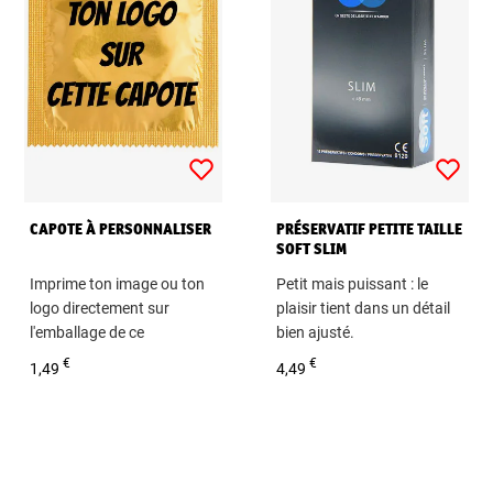
CAPOTE À PERSONNALISER
PRÉSERVATIF PETITE TAILLE
SOFT SLIM
Imprime ton image ou ton
Petit mais puissant : le
logo directement sur
plaisir tient dans un détail
l'emballage de ce
bien ajusté.
préservatif !
Boite de 12 préservatifs
€
€
1,49
4,49
Personnalisé