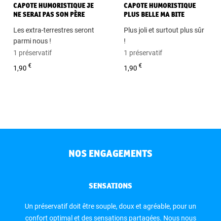
CAPOTE HUMORISTIQUE JE
CAPOTE HUMORISTIQUE
NE SERAI PAS SON PÈRE
PLUS BELLE MA BITE
Les extra-terrestres seront
Plus joli et surtout plus sûr
parmi nous !
!
1 préservatif
1 préservatif
€
€
1,90
1,90
NOS ENGAGEMENTS
SENSATIONS
Un préservatif doit être souple, doux et agréable, pour un
confort optimal et des sensations partagées. Nous nous