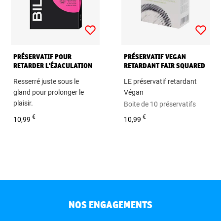
PRÉSERVATIF POUR
PRÉSERVATIF VEGAN
RETARDER L'ÉJACULATION
RETARDANT FAIR SQUARED
BILLY BOY
Resserré juste sous le
LE préservatif retardant
gland pour prolonger le
Végan
plaisir.
Boite de 10 préservatifs
Boite de 10 préservatifs
€
€
10,99
10,99
NOS ENGAGEMENTS